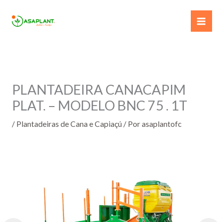
Ir
para
o
conteúdo
PLANTADEIRA CANACAPIM
PLAT. – MODELO BNC 75 . 1T
/
Plantadeiras de Cana e Capiaçú
/ Por
asaplantofc