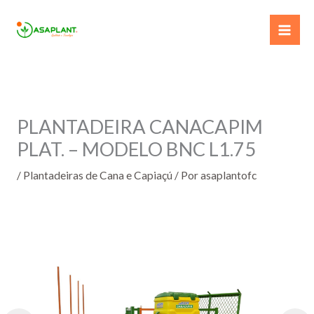
Ir
para
o
conteúdo
PLANTADEIRA CANACAPIM
PLAT. – MODELO BNC L1.75
/
Plantadeiras de Cana e Capiaçú
/ Por
asaplantofc