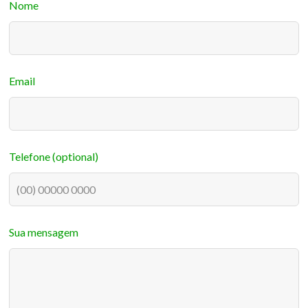
Leave
Nome
this
field
blank
Email
Telefone
(optional)
Sua mensagem