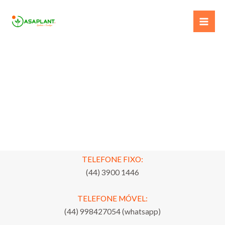
Ir
para
o
conteúdo
TELEFONE FIXO:
(44) 3900 1446
TELEFONE MÓVEL:
(44) 998427054 (whatsapp)