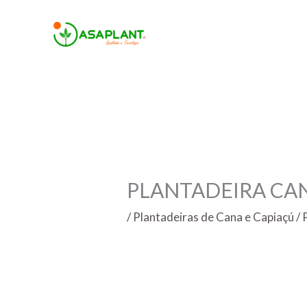
Ir
para
o
conteúdo
PLANTADEIRA CANA
/
Plantadeiras de Cana e Capiaçú
/ 