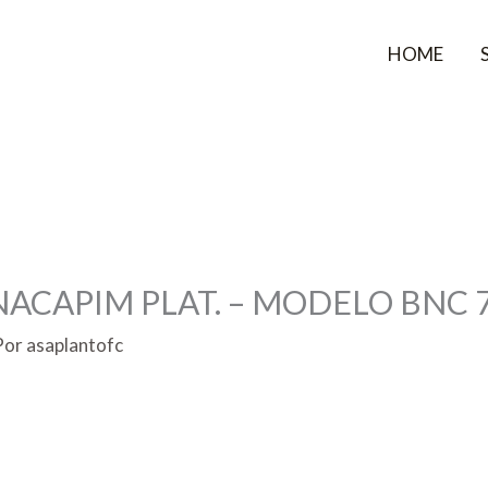
HOME
CAPIM PLAT. – MODELO BNC 75
Por
asaplantofc