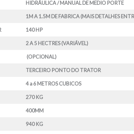
HIDRÁULICA / MANUAL DE MEDIO PORTE
1M A 1.5M DE FABRICA (MAIS DETALHES EN
R
140 HP
2 A 5 HECTRES (VARIÁVEL)
(OPCIONAL)
TERCEIRO PONTO DO TRATOR
4 a 6 METROS CUBICOS
270 KG
400MM
940 KG