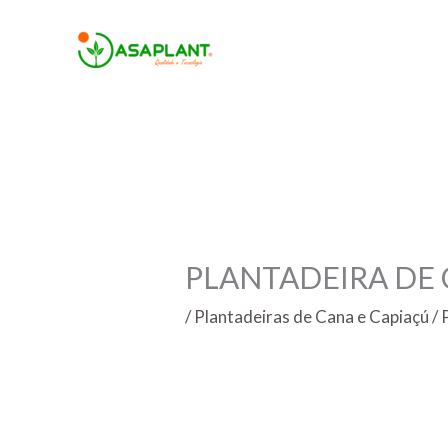
Ir
para
o
conteúdo
PLANTADEIRA DE C
/
Plantadeiras de Cana e Capiaçú
/ 