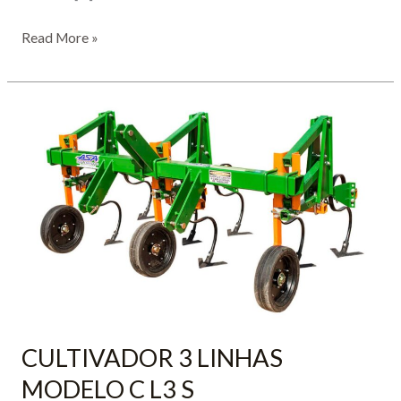
CULTIVADOR
Read More »
3
LINHAS
–
MODELO
C.A.H
L3
A
CULTIVADOR 3 LINHAS
MODELO C L3 S