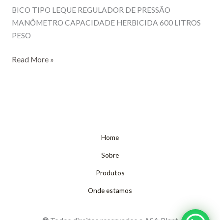
BICO TIPO LEQUE REGULADOR DE PRESSÃO
MANÔMETRO CAPACIDADE HERBICIDA 600 LITROS
PESO
CULTIVADOR
Read More »
5
LINHAS
–
MODELO
C.H
L5
Home
A
Sobre
Produtos
Onde estamos