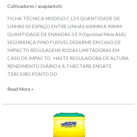
Cultivadores
/
asaplantofc
FICHA TÉCNICA MODELO C L3 S QUANTIDADE DE
LINHAS 03 ESPAÇO ENTRE LINHAS 600MM A 90MM
QUANTIDADE DE ENXADAS 3 E 9 (Opcional Mola ASA)
SEGURANÇA PINO FUSÍVEL DESARME EM CASO DE
IMPACTO REGULAGENS RODAS LIMITADORAS EM
CASO DE IMPACTO HASTE REGULADORA DE ALTURA
RENDIMENTO DIÁRIO 6 A 7 HECTARE ENGATE
TERCEIRO PONTO DO
CULTIVADOR
Read More »
3
LINHAS
MODELO
C
L3
S