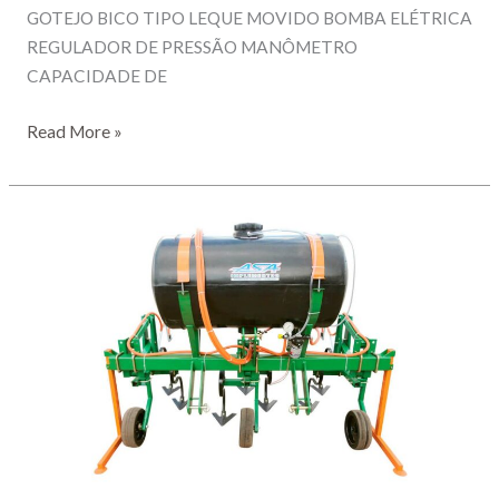
GOTEJO BICO TIPO LEQUE MOVIDO BOMBA ELÉTRICA
REGULADOR DE PRESSÃO MANÔMETRO
CAPACIDADE DE
CULTIVADOR
Read More »
3
LINHAS
–
MODELO
C.A
L3
S