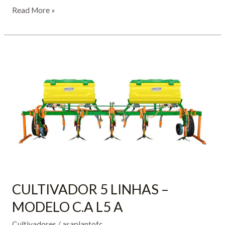
CULTIVADOR
Read More »
5
LINHAS
–
MODELO
C
L5
S
CULTIVADOR 5 LINHAS –
MODELO C.A L5 A
Cultivadores
/
asaplantofc