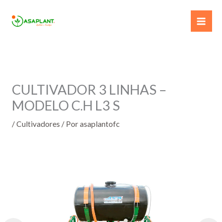
Ir
para
o
conteúdo
CULTIVADOR 3 LINHAS –
MODELO C.H L3 S
/
Cultivadores
/ Por
asaplantofc